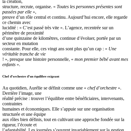
la création,
structure, recrute, organise. «
Toutes les personnes présentes sont
passées par elle
»,
preuve d’un rôle central et continu. Aujourd’hui encore, elle regarde
ce chemin avec
lucidité : « C’est passé très vite ». L’agence, recentrée sur un
périmètre de proximité
d’une quinzaine de kilomètres, continue d’évoluer, portée par un
secteur en mutation
constante. Pour elle, ces vingt ans sont plus qu’un cap : «
Une
véritable tranche de vie
! », presque une histoire personnelle, «
mon premier bébé avant mes
enfants
».
Chef d’orchestre d’un équilibre exigeant
Au quotidien, Aurélie se définit comme une «
chef d’orchestre
».
Derrière l’image, une
réalité précise : trouver l’équilibre entre bénéficiaires, intervenants,
contraintes
humaines et économiques. Elle s’appuie sur une organisation
structurée et une équipe
aux rôles bien définis, tout en cultivant une approche fondée sur la
rigueur, l’écoute et
l’adaptabilité. Les journées s’ouvrent invariablement sur la gestion