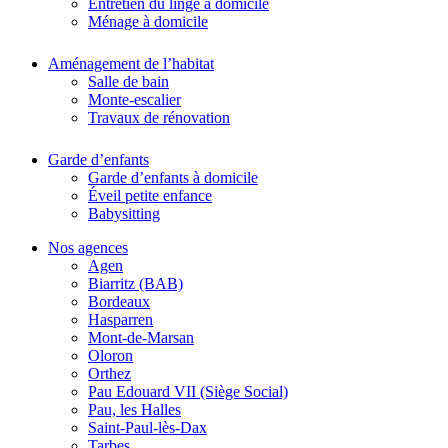
Entretien du linge à domicile
Ménage à domicile
Aménagement de l’habitat
Salle de bain
Monte-escalier
Travaux de rénovation
Garde d’enfants
Garde d’enfants à domicile
Éveil petite enfance
Babysitting
Nos agences
Agen
Biarritz (BAB)
Bordeaux
Hasparren
Mont-de-Marsan
Oloron
Orthez
Pau Edouard VII (Siège Social)
Pau, les Halles
Saint-Paul-lès-Dax
Tarbes