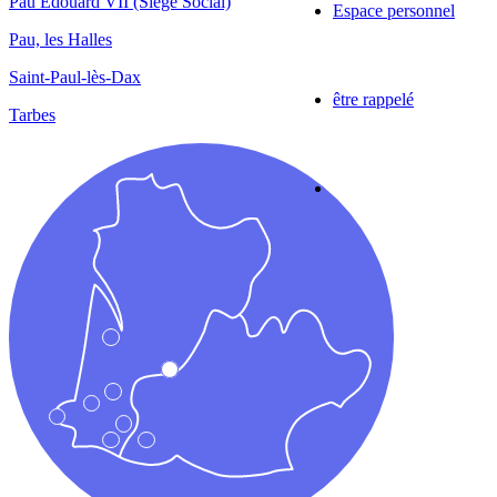
Pau Edouard VII (Siège Social)
Espace personnel
Pau, les Halles
Saint-Paul-lès-Dax
être rappelé
Tarbes