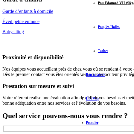
Pau Edouard VII (Siège
Garde d’enfants à domicile
Éveil petite enfance
Pau, les Halles
Babysitting
Tarbes
Proximité et disponibilité
Nos équipes vous accueillent près de chez vous où se rendent à votre 
Dès le premier contact vous êtes orientés vers un interlocuteur privi
Bon à savoir
Prestation sur mesure et suivi
Votre référent réalise une évaluation afin de définir vos besoins et me
Übi Mag
bonne adéquation entre nos services et l’évolution de vos besoins.
Quel service pouvons-nous vous rendre ?
Postuler