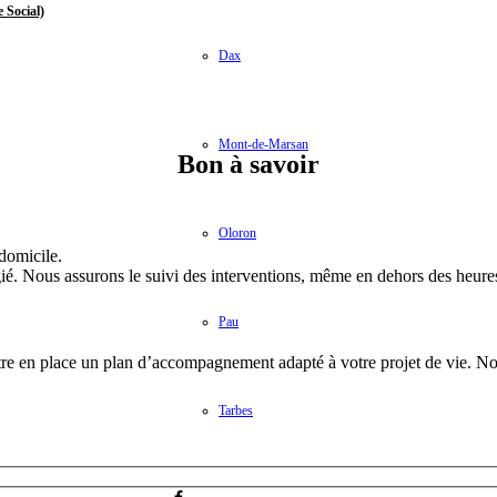
 Social)
Dax
Mont-de-Marsan
Bon à savoir
Oloron
domicile.
légié. Nous assurons le suivi des interventions, même en dehors des heur
Pau
ttre en place un plan d’accompagnement adapté à votre projet de vie. Nous
Tarbes