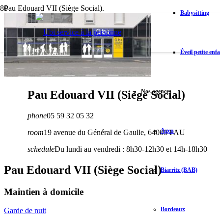
Pau Edouard VII (Siège Social).
Babysitting
Éveil petite enf
Nos agences
Pau Edouard VII (Siège Social)
phone
05 59 32 05 32
Agen
room
19 avenue du Général de Gaulle, 64000 PAU
schedule
Du lundi au vendredi : 8h30-12h30 et 14h-18h30
Pau Edouard VII (Siège Social)
Biarritz (BAB)
Maintien à domicile
Bordeaux
Garde de nuit