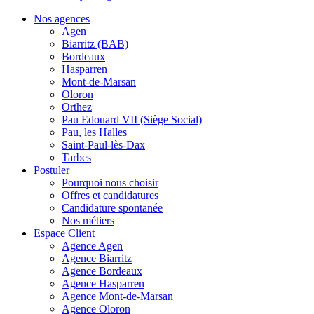
Nos agences
Agen
Biarritz (BAB)
Bordeaux
Hasparren
Mont-de-Marsan
Oloron
Orthez
Pau Edouard VII (Siège Social)
Pau, les Halles
Saint-Paul-lès-Dax
Tarbes
Postuler
Pourquoi nous choisir
Offres et candidatures
Candidature spontanée
Nos métiers
Espace Client
Agence Agen
Agence Biarritz
Agence Bordeaux
Agence Hasparren
Agence Mont-de-Marsan
Agence Oloron