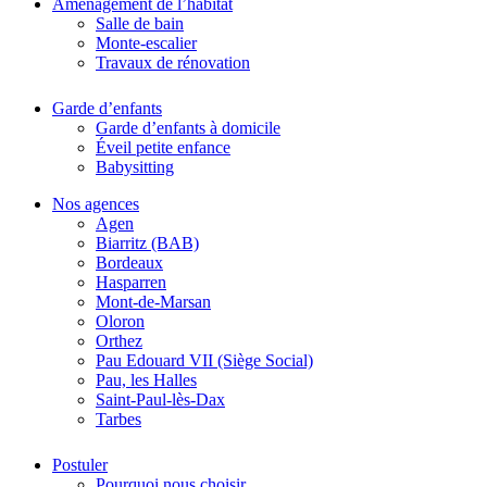
Aménagement de l’habitat
Salle de bain
Monte-escalier
Travaux de rénovation
Garde d’enfants
Garde d’enfants à domicile
Éveil petite enfance
Babysitting
Nos agences
Agen
Biarritz (BAB)
Bordeaux
Hasparren
Mont-de-Marsan
Oloron
Orthez
Pau Edouard VII (Siège Social)
Pau, les Halles
Saint-Paul-lès-Dax
Tarbes
Postuler
Pourquoi nous choisir