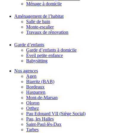
Ménage à domicile
Aménagement de l’habitat
Salle de bain
Monte-escalier
Travaux de rénovation
Garde d’enfants
Garde d’enfants à domicile
Éveil petite enfance
Babysitting
Nos agences
Agen
Biarritz (BAB)
Bordeaux
Hasparren
Mont-de-Marsan
Oloron
Orthez
Pau Edouard VII (Siège Social)
Pau, les Halles
Saint-Paul-lès-Dax
Tarbes