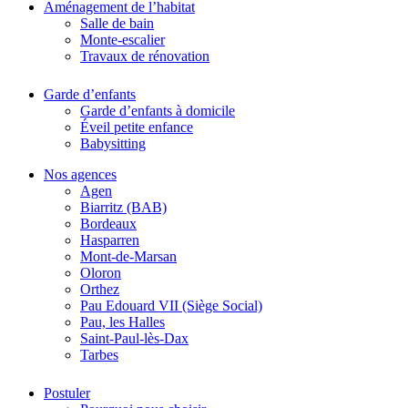
Aménagement de l’habitat
Salle de bain
Monte-escalier
Travaux de rénovation
Garde d’enfants
Garde d’enfants à domicile
Éveil petite enfance
Babysitting
Nos agences
Agen
Biarritz (BAB)
Bordeaux
Hasparren
Mont-de-Marsan
Oloron
Orthez
Pau Edouard VII (Siège Social)
Pau, les Halles
Saint-Paul-lès-Dax
Tarbes
Postuler