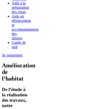
Aide à la
préparation
des repas
Aide au
déplacement
et
accompagnement
des
séniors
Garde de
nuit
Se renseigner
Amélioration
de
l’habitat
De l’étude à
la réalisation
des travaux,
notre