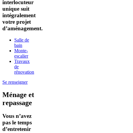
interlocuteur
unique suit
intégralement
votre projet
d’aménagement.
Salle de
bain
Monte-
escalier
Travaux
de
rénovation
Se renseigner
Ménage et
repassage
Vous n’avez
pas le temps
d’entretenir