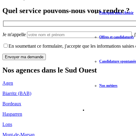
Quel service pouvons-nous vous rendre ?
Pourquoi nous choisir
Je m'appelle
,
Offres et candidatures
En soumettant ce formulaire, j'accepte que les informations saisies 
Candidature spontanée
Nos agences dans le Sud Ouest
Agen
Nos métiers
Biarritz (BAB)
Bordeaux
Hasparren
Lons
Mont-de-Marsan