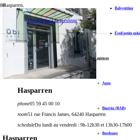
Hasparren.
Babysitting
Éveil petite enf
Nos agences
Agen
Hasparren
phone
05 59 45 00 10
Biarritz (BAB)
room
51 rue Francis James, 64240 Hasparren
schedule
Du lundi au vendredi : 9h-12h30 et 13h30-17h00
Bordeaux
Hasparren