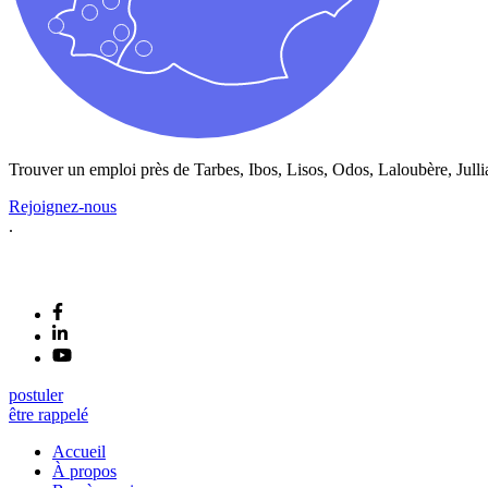
Trouver un emploi près de
Tarbes, Ibos, Lisos, Odos, Laloubère, Julli
Rejoignez-nous
.
postuler
être rappelé
Accueil
À propos