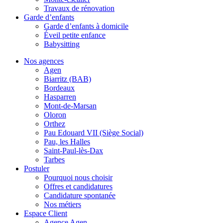
Travaux de rénovation
Garde d’enfants
Garde d’enfants à domicile
Éveil petite enfance
Babysitting
Nos agences
Agen
Biarritz (BAB)
Bordeaux
Hasparren
Mont-de-Marsan
Oloron
Orthez
Pau Edouard VII (Siège Social)
Pau, les Halles
Saint-Paul-lès-Dax
Tarbes
Postuler
Pourquoi nous choisir
Offres et candidatures
Candidature spontanée
Nos métiers
Espace Client
Agence Agen