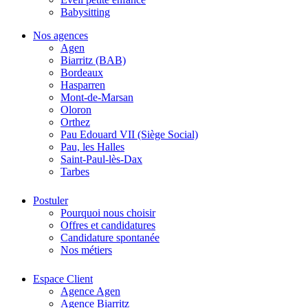
Babysitting
Nos agences
Agen
Biarritz (BAB)
Bordeaux
Hasparren
Mont-de-Marsan
Oloron
Orthez
Pau Edouard VII (Siège Social)
Pau, les Halles
Saint-Paul-lès-Dax
Tarbes
Postuler
Pourquoi nous choisir
Offres et candidatures
Candidature spontanée
Nos métiers
Espace Client
Agence Agen
Agence Biarritz