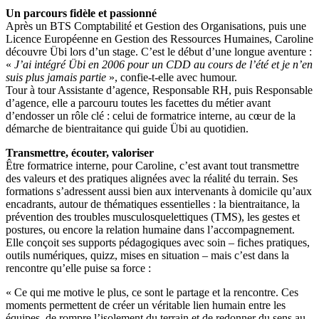
Un parcours fidèle et passionné
Après un BTS Comptabilité et Gestion des Organisations, puis une
Licence Européenne en Gestion des Ressources Humaines, Caroline
découvre Übi lors d’un stage. C’est le début d’une longue aventure :
«
J’ai intégré Übi en 2006 pour un CDD au cours de l’été et je n’en
suis plus jamais partie
», confie-t-elle avec humour.
Tour à tour Assistante d’agence, Responsable RH, puis Responsable
d’agence, elle a parcouru toutes les facettes du métier avant
d’endosser un rôle clé : celui de formatrice interne, au cœur de la
démarche de bientraitance qui guide Übi au quotidien.
Transmettre, écouter, valoriser
Être formatrice interne, pour Caroline, c’est avant tout transmettre
des valeurs et des pratiques alignées avec la réalité du terrain. Ses
formations s’adressent aussi bien aux intervenants à domicile qu’aux
encadrants, autour de thématiques essentielles : la bientraitance, la
prévention des troubles musculosquelettiques (TMS), les gestes et
postures, ou encore la relation humaine dans l’accompagnement.
Elle conçoit ses supports pédagogiques avec soin – fiches pratiques,
outils numériques, quizz, mises en situation – mais c’est dans la
rencontre qu’elle puise sa force :
« Ce qui me motive le plus, ce sont le partage et la rencontre. Ces
moments permettent de créer un véritable lien humain entre les
équipes, de rompre l’isolement du terrain et de redonner du sens au