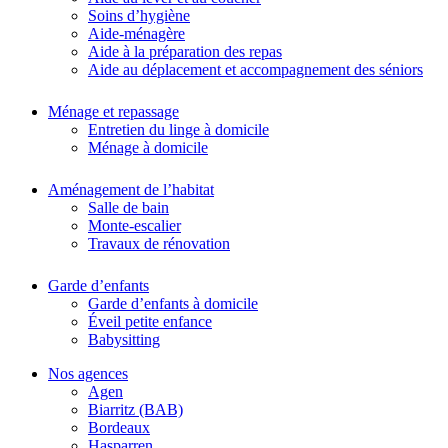
Soins d’hygiène
Aide-ménagère
Aide à la préparation des repas
Aide au déplacement et accompagnement des séniors
Ménage et repassage
Entretien du linge à domicile
Ménage à domicile
Aménagement de l’habitat
Salle de bain
Monte-escalier
Travaux de rénovation
Garde d’enfants
Garde d’enfants à domicile
Éveil petite enfance
Babysitting
Nos agences
Agen
Biarritz (BAB)
Bordeaux
Hasparren