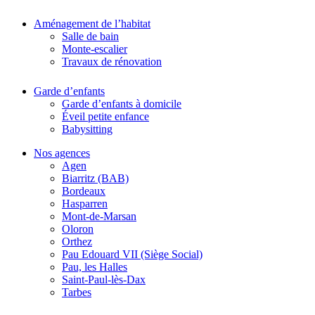
Aménagement de l’habitat
Salle de bain
Monte-escalier
Travaux de rénovation
Garde d’enfants
Garde d’enfants à domicile
Éveil petite enfance
Babysitting
Nos agences
Agen
Biarritz (BAB)
Bordeaux
Hasparren
Mont-de-Marsan
Oloron
Orthez
Pau Edouard VII (Siège Social)
Pau, les Halles
Saint-Paul-lès-Dax
Tarbes