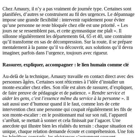
Chez Amaury, il n’y a pas vraiment de journée type. Certaines sont
planifiées, d’autres se construisent au fil des urgences. Le dépannage
impose une grande flexibilité : intervenir rapidement pour éviter
qu’une personne ne reste bloquée chez elle est une priorité. « Les
jours ne se ressemblent pas, et cette gymnastique me plaît ». Il
sillonne régulièrement les départements 64, 65 et 40, une contrainte
qu’il transforme en sas de décompression. Sur la route, il se prépare
mentalement à la panne qu’il va découvrir, aux solutions qu’il devra
imaginer, parfois dans l’urgence, toujours avec rigueur.
Rassurer, expliquer, accompagner : le lien humain comme clé
Au-delà de la technique, Amaury travaille en contact direct avec des
personnes âgées. Certaines sont réticentes à l’idée d’installer un
monte-escalier chez elles. Son rôle est alors de rassurer, d’expliquer,
de faire preuve de pédagogie et de patience. «
Rendre service et
aider les gens, c’est l’essence même
du service à la personne
».
Il
sait aussi user d’humour quand il le faut, comme lors de cette
intervention chez une personne qui coupait régulièrement les fils de
son monte-escalier : en le positionnant mal sur son rail, l’appareil
s’arrêtait, se mettait à sonner et cela finissait par l’agacer. Une
anecdote qui illustre bien les réalités du terrain :
chaque situation est
unique, chaque relation demande écoute et compréhension. Une fois
les bénéfices constatés, les résistances s’estompent souvent.